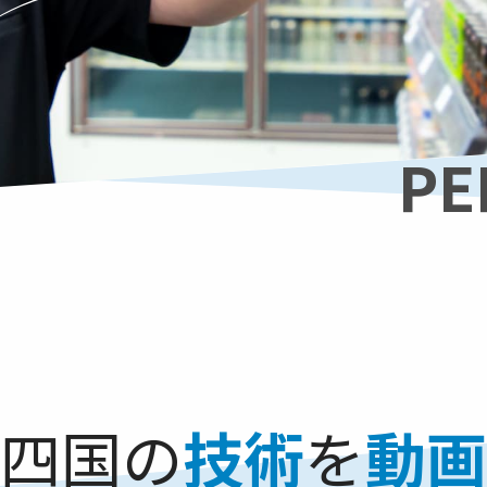
PE
四国の
技術
を
動画